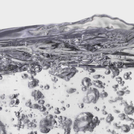
Pilsener Urquelle
Bergische Waldquelle
Schlösser
Bitburger Pils
Lech
Corona
Bolten