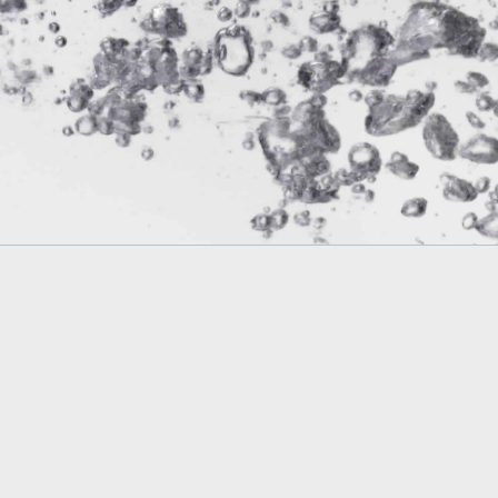
Apollinaris
Rheinfels
Orangina
Diebels
Schlüssel Alt
Schweppes
Bionade