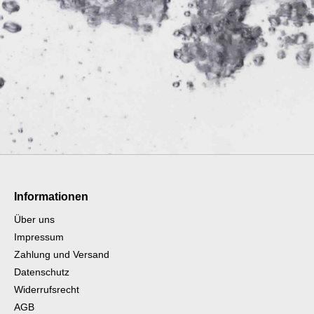
n Agua
Veltins
aler
Raffelberger
Herzog Life
r
Haaner Felsenquelle
Informationen
lut
Krombacher
Über uns
Impressum
ilsener
Rothaus
Zahlung und Versand
Datenschutz
eker
Paderborner
Widerrufsrecht
AGB