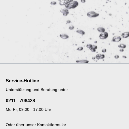
Schöfferhofer
Viva Co
Coca Cola
Clausth
Römerwall
Gerri
Vio
Almdule
Service-Hotline
Land Art
Löwenb
Unterstützung und Beratung unter:
0211 - 708428
Vita Malz
König P
Mo-Fr, 09:00 - 17:00 Uhr
Augustiner
Steinsi
Oder über unser
Kontaktformular
.