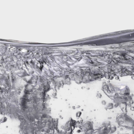
en
r
Proviant Berlin
r- und Landbier
la
Club Mate
olfreie Biere
Alkohl
rger
Beckers Bester
h
nheim
Desperados
osen
a
einer
Früh Kölsch
ky
uel
Dordmunder Union
Gatz Alt