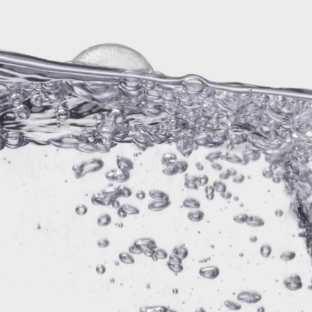
Weiz
Brinkoffs
Paulane
Kelle
Malz
Astra
Fritz Ko
Alkoh
0.0% 
Afri Cola
Flensbu
Kölsc
Franziskaner
Franke
Wein
Spiritu
Glühwein
Vodk
Jever
Gerolst
Rotwein
Whis
Rosé
Likör
San Pellegrino
San Mig
Weißwein
Gin
Sekt
Rum
Budweiser
Gaffel
Kinderpunsch
Korn